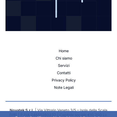
Home
Chi siamo
Servizi
Contatti
Privacy Policy
Note Legali
Novatek S.r.l.
| Via Vittorio Veneto 3/5 – Isola della Scala
(VR) | P.IVA 04655260232 | Capitale sociale €10.200 i.v.